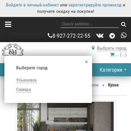
Войдите в личный кабинет
или
зарегистрируйте промокод
и
получите скидку на покупки!
8-927-272-22-55
Выбрать город
...
(
...
)
×
Выберите город
Категории
Ульяновск
Корпусная мебель
»
Каталог корпусной мебели
»
Кухня
Самара