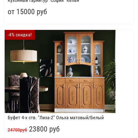
Кухонный гарнитур "София" Кёльн
от 15000 руб
-4% скидка!
Буфет 4-х ств. "Лиза-2" Ольха матовый/Белый
23800 руб
24700руб