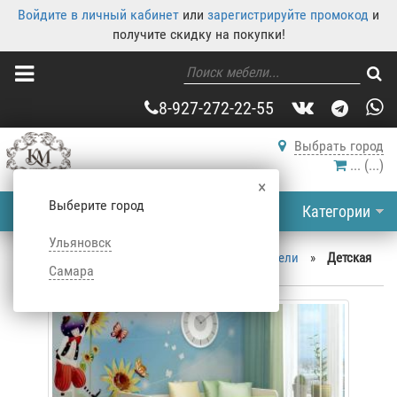
Войдите в личный кабинет
или
зарегистрируйте промокод
и
получите скидку на покупки!
8-927-272-22-55
Выбрать город
...
(
...
)
×
Выберите город
Категории
Ульяновск
Корпусная мебель
»
Каталог корпусной мебели
»
Детская
Самара