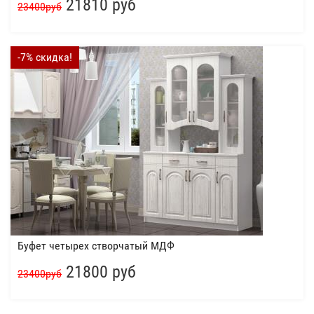
21810 руб
23400руб
-7% скидка!
Буфет четырех створчатый МДФ
21800 руб
23400руб