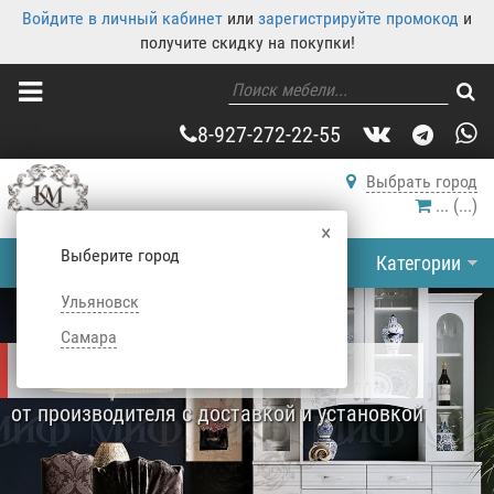
Войдите в личный кабинет
или
зарегистрируйте промокод
и
получите скидку на покупки!
8-927-272-22-55
Выбрать город
...
(
...
)
×
Выберите город
Категории
Ульяновск
Самара
БУФЕТЫ
от производителя с доставкой и установкой