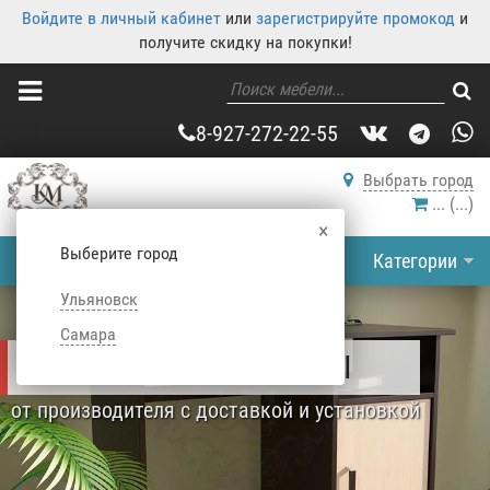
Войдите в личный кабинет
или
зарегистрируйте промокод
и
получите скидку на покупки!
8-927-272-22-55
Выбрать город
...
(
...
)
×
Выберите город
Категории
Ульяновск
Самара
ПИСЬМЕННЫЕ СТОЛЫ
от производителя с доставкой и установкой