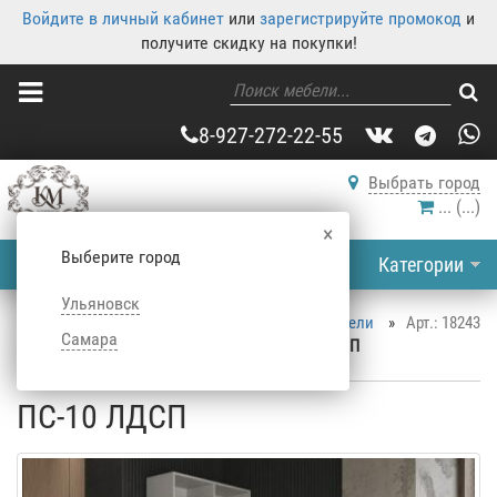
Войдите в личный кабинет
или
зарегистрируйте промокод
и
получите скидку на покупки!
8-927-272-22-55
Выбрать город
...
(
...
)
×
Выберите город
Категории
Ульяновск
Корпусная мебель
»
Каталог корпусной мебели
»
Арт.: 18243
Самара
Столы
»
Письменные столы
»
ПС-10 ЛДСП
ПС-10 ЛДСП