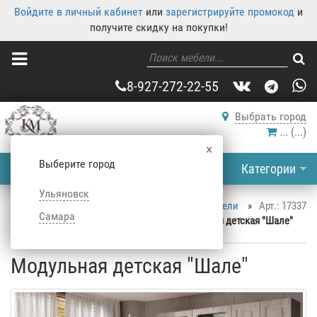
Войдите в личный кабинет
или
зарегистрируйте промокод
и
получите скидку на покупки!
8-927-272-22-55
Выбрать город
...
(
...
)
×
Выберите город
Категории
Ульяновск
Корпусная мебель
»
Каталог корпусной мебели
»
Арт.: 17337
Самара
Детская
»
Наборы в детскую
»
Модульная детская "Шале"
Модульная детская "Шале"