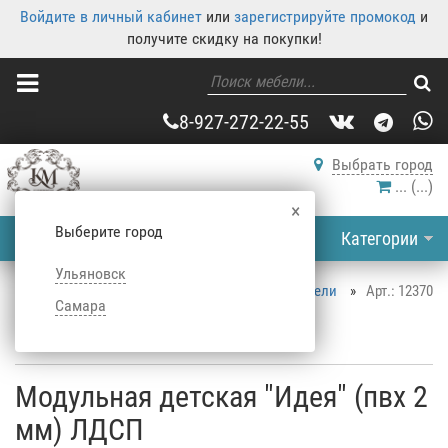
Войдите в личный кабинет
или
зарегистрируйте промокод
и
получите скидку на покупки!
8-927-272-22-55
Выбрать город
...
(
...
)
×
Выберите город
Категории
Ульяновск
Корпусная мебель
»
Каталог корпусной мебели
»
Арт.: 12370
Самара
Детская
»
Наборы в детскую
»
Модульная детская "Идея" (пвх 2 мм) ЛДСП
Модульная детская "Идея" (пвх 2
мм) ЛДСП