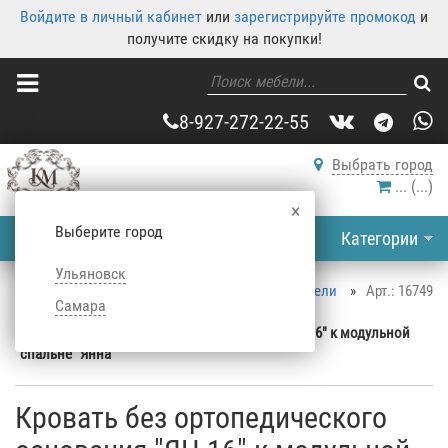
Войдите в личный кабинет
или
зарегистрируйте промокод
и
получите скидку на покупки!
8-927-272-22-55
Выбрать город
...
(
...
)
×
Выберите город
Категории
Ульяновск
Корпусная мебель
»
Каталог корпусной мебели
»
Арт.: 16749
Самара
Кровати
»
Двуспальные кровати
»
Кровать без ортопедического основания "ЯН-16" к модульной
спальне "Янна"
Кровать без ортопедического