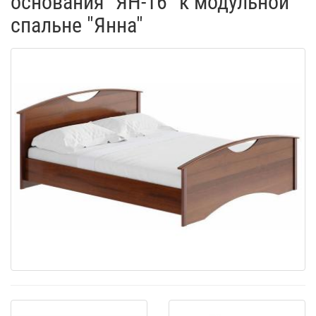
основания "ЯН-16" к модульной
спальне "Янна"