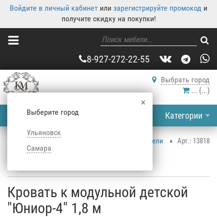
Войдите в личный кабинет
или
зарегистрируйте промокод
и
получите скидку на покупки!
8-927-272-22-55
Выбрать город
...
(
...
)
×
Выберите город
Категории
Ульяновск
Корпусная мебель
»
Каталог корпусной мебели
»
Арт.: 13818
Самара
Детская
»
Детские кроватки
»
Кровать к модульной детской "Юниор-4" 1,8 м
Кровать к модульной детской
"Юниор-4" 1,8 м