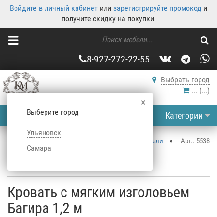
Войдите в личный кабинет
или
зарегистрируйте промокод
и
получите скидку на покупки!
8-927-272-22-55
Выбрать город
...
(
...
)
×
Выберите город
Категории
Ульяновск
Корпусная мебель
»
Каталог корпусной мебели
»
Арт.: 5538
Самара
Кровати
»
Односпальные кровати
»
Кровать с мягким изголовьем Багира 1,2 м
Кровать с мягким изголовьем
Багира 1,2 м