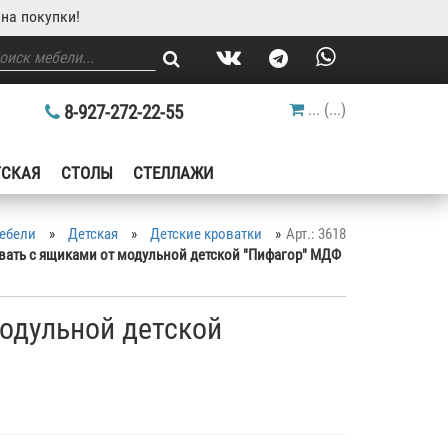
на покупки!
...
(
...
)
8-927-272-22-55
ТСКАЯ
СТОЛЫ
СТЕЛЛАЖИ
мебели
»
Детская
»
Детские кроватки
»
Арт.: 3618
вать с ящиками от модульной детской "Пифагор" МДФ
одульной детской