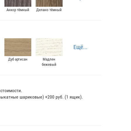
Анкор тёмный
Делано тёмный
Ещё...
Дуб артисан
Мадлен
бежевый
стоимости.
катные шариковые) +200 руб. (1 ящик).