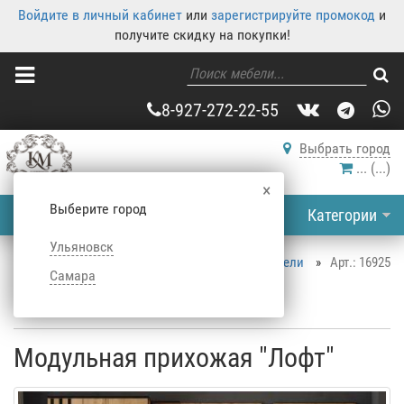
Войдите в личный кабинет
или
зарегистрируйте промокод
и
получите скидку на покупки!
8-927-272-22-55
Выбрать город
...
(
...
)
×
Выберите город
Категории
Ульяновск
Корпусная мебель
»
Каталог корпусной мебели
»
Арт.: 16925
Самара
Прихожие
»
Модульные прихожие
»
Модульная прихожая "Лофт"
Модульная прихожая "Лофт"