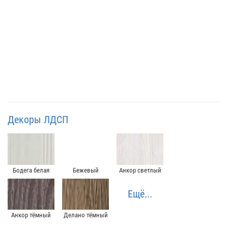
Декоры ЛДСП
Бодега белая
Бежевый
Анкор светлый
Ещё...
Анкор тёмный
Делано тёмный