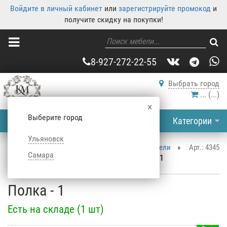
Войдите в личный кабинет
или
зарегистрируйте промокод
и
получите скидку на покупки!
8-927-272-22-55
Выбрать город
...
(
...
)
×
Выберите город
Категории
Ульяновск
Корпусная мебель
»
Каталог корпусной мебели
»
Арт.: 4345
Самара
Стеллажи
»
Стеллажи для книг
»
Полка - 1
Полка - 1
Есть на складе (1 шт)