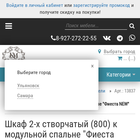
Войдите в личный кабинет
или
зарегистрируйте промокод
и
получите скидку на покупки!
8-927-272-22-55
Выбрать город
...
(
...
)
×
Выберите город
Категории
Ульяновск
Корпусная мебель
»
Каталог корпусной мебели
»
Арт.: 13837
Самара
Шкафы
»
Распашные шкафы
»
Шкаф 2-х створчатый (800) к модульной спальне "Фиеста NEW"
Шкаф 2-х створчатый (800) к
модульной спальне "Фиеста