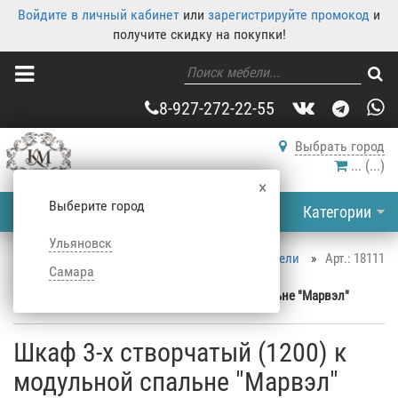
Войдите в личный кабинет
или
зарегистрируйте промокод
и
получите скидку на покупки!
8-927-272-22-55
Выбрать город
...
(
...
)
×
Выберите город
Категории
Ульяновск
Корпусная мебель
»
Каталог корпусной мебели
»
Арт.: 18111
Самара
Шкафы
»
Распашные шкафы
»
Шкаф 3-х створчатый (1200) к модульной спальне "Марвэл"
Шкаф 3-х створчатый (1200) к
модульной спальне "Марвэл"