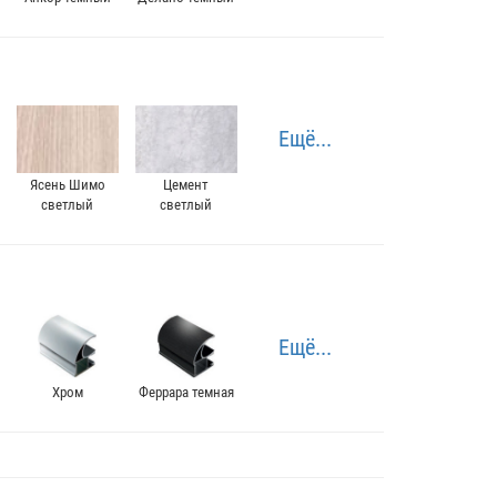
Ещё...
Ясень Шимо
Цемент
светлый
светлый
Ещё...
Хром
Феррара темная