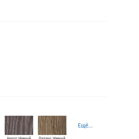
Ещё...
Анкор тёмный
Делано тёмный