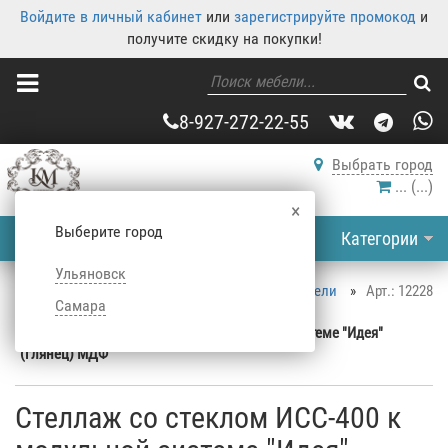
Войдите в личный кабинет
или
зарегистрируйте промокод
и
получите скидку на покупки!
8-927-272-22-55
Выбрать город
...
(
...
)
×
Выберите город
Категории
Ульяновск
Корпусная мебель
»
Каталог корпусной мебели
»
Арт.: 12228
Самара
Стеллажи
»
Стеллажи для книг
»
Стеллаж со стеклом ИСС-400 к модульной системе "Идея"
(глянец) МДФ
Стеллаж со стеклом ИСС-400 к