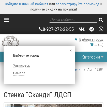
Войдите в личный кабинет
или
зарегистрируйте промокод
и
получите скидку на покупки!
8-927-272-22-55
Выбрать город
...
(
...
)
×
Выберите город
Категории
Ульяновск
Корпусная мебель
»
Каталог корпусной мебели
»
Арт.: 12204
Самара
Cтенки в зал
»
Современные гостиные
»
Стенка "Сканди" ЛДСП
Стенка "Сканди" ЛДСП