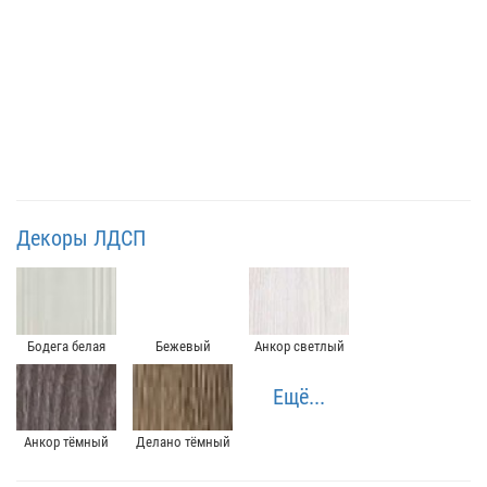
Декоры ЛДСП
Бодега белая
Бежевый
Анкор светлый
Ещё...
Анкор тёмный
Делано тёмный