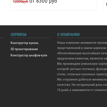
от 8300 руб
12000руб
СЕРВИСЫ
О КОМПАНИИ
Наша компания занимается произв
Конструктор кухонь
представленной в самом широком 
3D проектирование
обеспечивающие высочайшее качес
Конструктор шкафов-купе
предлагаем клиентам, являются н
Мы производим уникальную корпус
которой: уютные гостиные, функ
столы, стильные кухонные гарниту
Мы стараемся добиться минимальн
качества. На сегодняшний день кли
14 дней, в зависимости от сложно