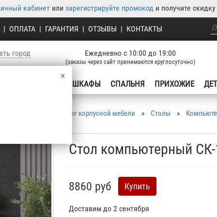
личный кабинет
или
зарегистрируйте промокод
и получите скидку 
|
ОПЛАТА
|
ГАРАНТИЯ
|
ОТЗЫВЫ
|
КОНТАКТЫ
ать город
Ежедневно с 10:00 до 19:00
(заказы через сайт принимаются круглосуточно)
×
УХНЯ
ГОСТИНЫЕ
ШКАФЫ
СПАЛЬНЯ
ПРИХОЖИЕ
ДЕ
сная мебель
»
Каталог корпусной мебели
»
Столы
»
Компьюте
Стол компьютерный СК-
8860 руб
Купить
Доставим до 2 сентября