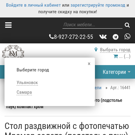
Войдите в личный кабинет
или
зарегистрируйте промокод
и
получите скидку на покупки!
8-927-272-22-55
Выбрать город
...
(
...
)
×
Выберите город
Категории
Ульяновск
Корпусная мебель
»
Каталог корпусной мебели
»
Арт.: 16441
Самара
Столы
»
Кухонные столы
»
Стол раздвижной с фотопечатью Мрамор золото (подстолье
паук) компакт хром
Стол раздвижной с фотопечатью