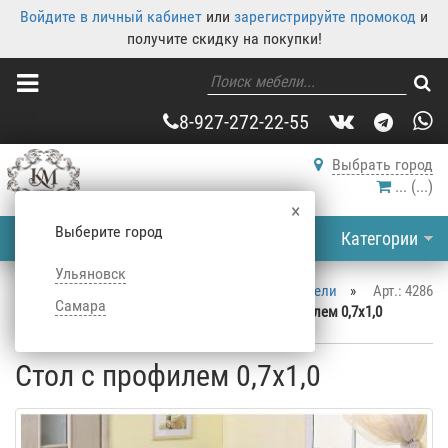
Войдите в личный кабинет
или
зарегистрируйте промокод
и
получите скидку на покупки!
8-927-272-22-55
Выбрать город
...
(
...
)
×
Выберите город
Категории
Ульяновск
Корпусная мебель
»
Каталог корпусной мебели
»
Арт.: 4286
Самара
Столы
»
Кухонные столы
»
Стол с профилем 0,7х1,0
Стол с профилем 0,7х1,0