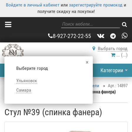
Войдите в личный кабинет
или
зарегистрируйте промокод
и
получите скидку на покупки!
8-927-272-22-55
Выбрать город
...
(
...
)
×
Выберите город
Категории
Ульяновск
Корпусная мебель
»
Каталог корпусной мебели
»
Арт.: 14897
Самара
Кухня
»
Стулья для кухни
»
Стул №39 (спинка фанера)
Стул №39 (спинка фанера)