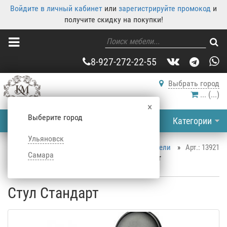
Войдите в личный кабинет
или
зарегистрируйте промокод
и
получите скидку на покупки!
8-927-272-22-55
Выбрать город
...
(
...
)
×
Выберите город
Категории
Ульяновск
Корпусная мебель
»
Каталог корпусной мебели
»
Арт.: 13921
Самара
Кухня
»
Стулья для кухни
»
Стул Стандарт
Стул Стандарт