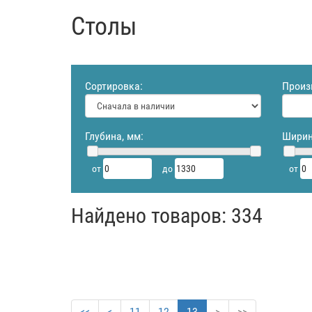
Столы
Сортировка:
Произ
Глубина, мм:
Ширин
от
до
от
Найдено товаров: 334
<<
<
11
12
13
>
>>