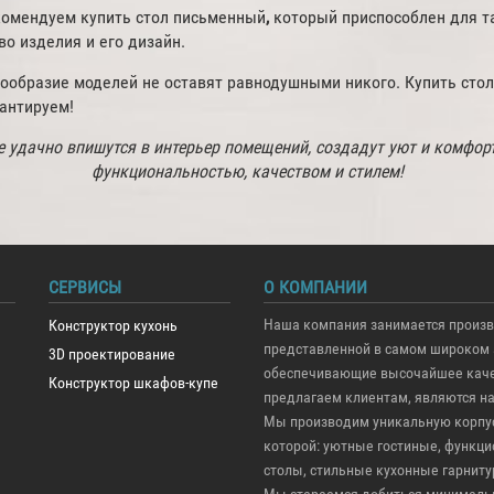
екомендуем купить стол письменный
,
который приспособлен для та
о изделия и его дизайн.
нообразие моделей не оставят равнодушными никого. Купить сто
рантируем!
 удачно впишутся в интерьер помещений, создадут уют и комфорт
функциональностью, качеством и стилем!
СЕРВИСЫ
О КОМПАНИИ
Наша компания занимается произв
Конструктор кухонь
представленной в самом широком 
3D проектирование
обеспечивающие высочайшее качес
Конструктор шкафов-купе
предлагаем клиентам, являются н
Мы производим уникальную корпус
которой: уютные гостиные, функ
столы, стильные кухонные гарниту