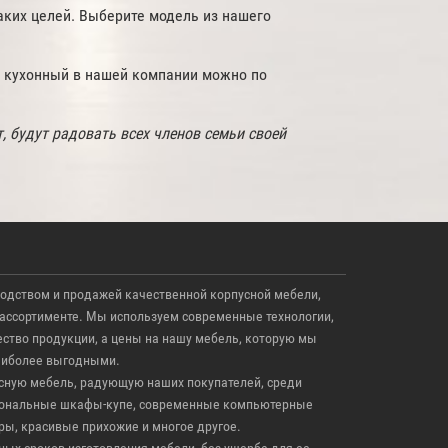
ких целей. Выберите модель из нашего
л кухонный в нашей компании можно по
, будут радовать всех членов семьи своей
одством и продажей качественной корпусной мебели,
ассортименте. Мы используем современные технологии,
тво продукции, а цены на нашу мебель, которую мы
аиболее выгодными.
ную мебель, радующую наших покупателей, среди
циональные шкафы-купе, современные компьютерные
ры, красивые прихожие и многое другое.