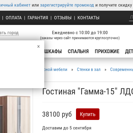
личный кабинет
или
зарегистрируйте промокод
и получите скидку 
|
ОПЛАТА
|
ГАРАНТИЯ
|
ОТЗЫВЫ
|
КОНТАКТЫ
ать город
Ежедневно с 10:00 до 19:00
(заказы через сайт принимаются круглосуточно)
×
УХНЯ
ГОСТИНЫЕ
ШКАФЫ
СПАЛЬНЯ
ПРИХОЖИЕ
ДЕ
бель
»
Каталог корпусной мебели
»
Cтенки в зал
»
Современны
Гостиная "Гамма-15" Л
38100 руб
Купить
Доставим до 5 сентября