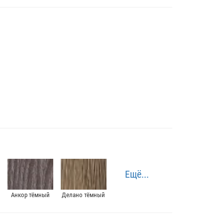
Ещё...
Анкор тёмный
Делано тёмный