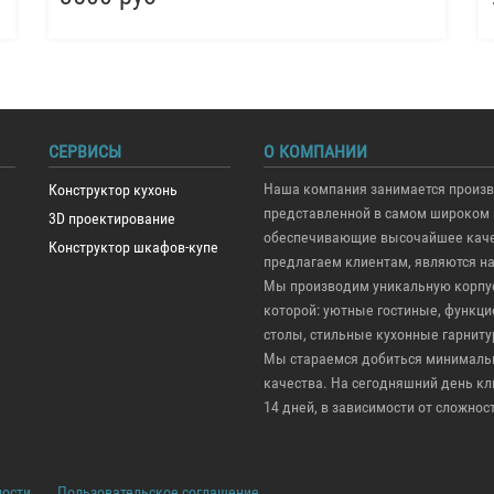
СЕРВИСЫ
О КОМПАНИИ
Наша компания занимается произв
Конструктор кухонь
представленной в самом широком 
3D проектирование
обеспечивающие высочайшее качес
Конструктор шкафов-купе
предлагаем клиентам, являются н
Мы производим уникальную корпус
которой: уютные гостиные, функ
столы, стильные кухонные гарниту
Мы стараемся добиться минимальн
качества. На сегодняшний день кли
14 дней, в зависимости от сложно
ности
Пользовательское соглашение