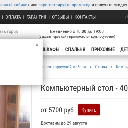
личный кабинет
или
зарегистрируйте промокод
и получите скидку 
|
ОПЛАТА
|
ГАРАНТИЯ
|
ОТЗЫВЫ
|
КОНТАКТЫ
ать город
Ежедневно с 10:00 до 19:00
(заказы через сайт принимаются круглосуточно)
×
УХНЯ
ГОСТИНЫЕ
ШКАФЫ
СПАЛЬНЯ
ПРИХОЖИЕ
ДЕ
рпусная мебель
»
Каталог корпусной мебели
»
Столы
»
Компь
Компьютерный стол - 40
от 5700 руб
Купить
Доставим до 29 августа