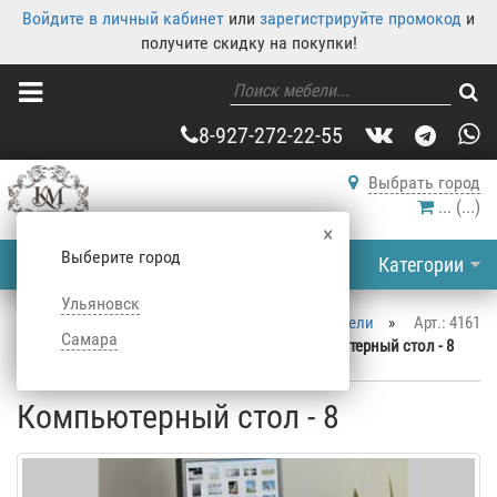
Войдите в личный кабинет
или
зарегистрируйте промокод
и
получите скидку на покупки!
8-927-272-22-55
Выбрать город
...
(
...
)
×
Выберите город
Категории
Ульяновск
Корпусная мебель
»
Каталог корпусной мебели
»
Арт.: 4161
Самара
Столы
»
Компьютерные столы
»
Компьютерный стол - 8
Компьютерный стол - 8