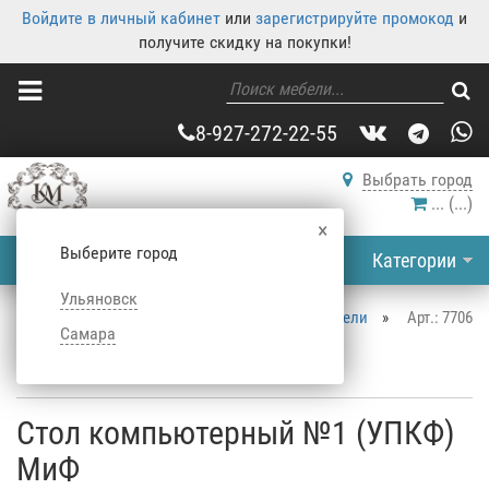
Войдите в личный кабинет
или
зарегистрируйте промокод
и
получите скидку на покупки!
8-927-272-22-55
Выбрать город
...
(
...
)
×
Выберите город
Категории
Ульяновск
Корпусная мебель
»
Каталог корпусной мебели
»
Арт.: 7706
Самара
Столы
»
Компьютерные столы
»
Стол компьютерный №1 (УПКФ) МиФ
Стол компьютерный №1 (УПКФ)
МиФ