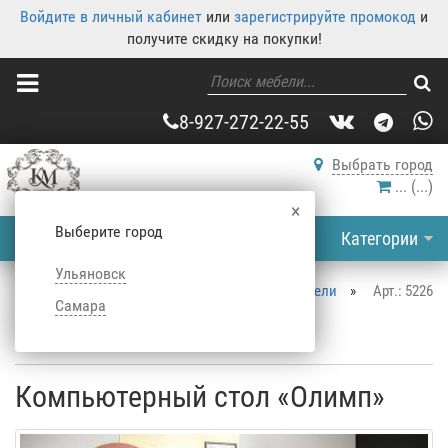
Войдите в личный кабинет
или
зарегистрируйте промокод
и
получите скидку на покупки!
8-927-272-22-55
Выбрать город
...
(
...
)
×
Выберите город
Категории
Ульяновск
Корпусная мебель
»
Каталог корпусной мебели
»
Арт.: 5226
Самара
Столы
»
Компьютерные столы
»
Компьютерный стол «Олимп»
Компьютерный стол «Олимп»