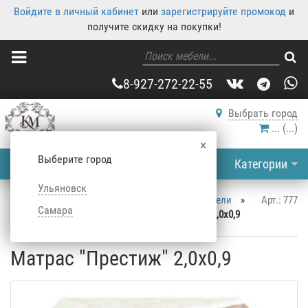
Войдите в личный кабинет
или
зарегистрируйте промокод
и
получите скидку на покупки!
8-927-272-22-55
Выбрать город
...
(
...
)
×
Выберите город
Категории
Ульяновск
Корпусная мебель
»
Каталог корпусной мебели
»
Арт.: 777
Самара
Спальня
»
Матрасы
»
Матрас "Престиж" 2,0x0,9
Матрас "Престиж" 2,0x0,9