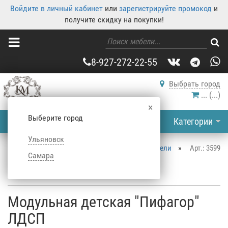
Войдите в личный кабинет
или
зарегистрируйте промокод
и
получите скидку на покупки!
8-927-272-22-55
Выбрать город
...
(
...
)
×
Выберите город
Категории
Ульяновск
Корпусная мебель
»
Каталог корпусной мебели
»
Арт.: 3599
Самара
Детская
»
Наборы в детскую
»
Модульная детская "Пифагор" ЛДСП
Модульная детская "Пифагор"
ЛДСП