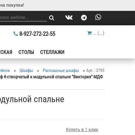
на покупки!
...
(
...
)
8-927-272-22-55
ТСКАЯ
СТОЛЫ
СТЕЛЛАЖИ
ебели
»
Шкафы
»
Распашные шкафы
»
Арт.: 3795
ф 4-створчатый к модульной спальне "Виктория" МДФ
одульной спальне
Купить в 1 клик