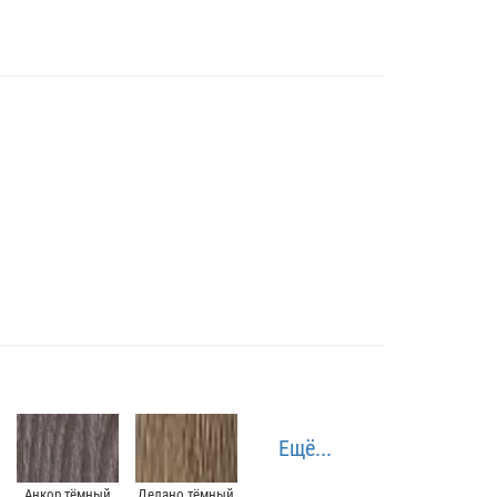
Ещё...
Анкор тёмный
Делано тёмный