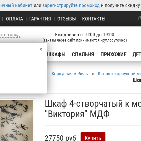
личный кабинет
или
зарегистрируйте промокод
и получите скидку 
|
ОПЛАТА
|
ГАРАНТИЯ
|
ОТЗЫВЫ
|
КОНТАКТЫ
ать город
Ежедневно с 10:00 до 19:00
(заказы через сайт принимаются круглосуточно)
×
УХНЯ
ГОСТИНЫЕ
ШКАФЫ
СПАЛЬНЯ
ПРИХОЖИЕ
ДЕ
Корпусная мебель
»
Каталог корпусной м
Шка
Шкаф 4-створчатый к м
"Виктория" МДФ
27750 руб
Купить