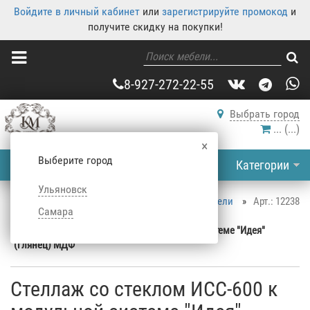
Войдите в личный кабинет
или
зарегистрируйте промокод
и
получите скидку на покупки!
8-927-272-22-55
Выбрать город
...
(
...
)
×
Выберите город
Категории
Ульяновск
Корпусная мебель
»
Каталог корпусной мебели
»
Арт.: 12238
Самара
Стеллажи
»
Стеллажи для книг
»
Стеллаж со стеклом ИСС-600 к модульной системе "Идея"
(глянец) МДФ
Стеллаж со стеклом ИСС-600 к