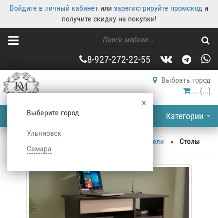
Войдите в личный кабинет
или
зарегистрируйте промокод
и
получите скидку на покупки!
8-927-272-22-55
Выбрать город
...
(
...
)
×
Выберите город
Категории
Ульяновск
Корпусная мебель
»
Каталог корпусной мебели
»
Столы
Самара